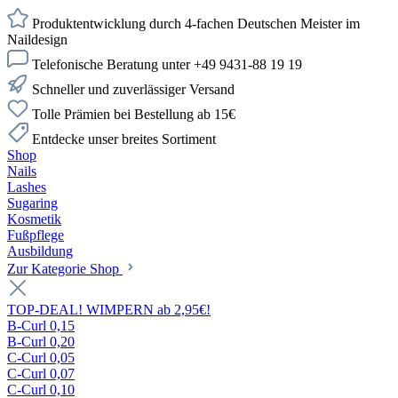
Produktentwicklung durch 4-fachen Deutschen Meister im
Naildesign
Telefonische Beratung unter +49 9431-88 19 19
Schneller und zuverlässiger Versand
Tolle Prämien bei Bestellung ab 15€
Entdecke unser breites Sortiment
Shop
Nails
Lashes
Sugaring
Kosmetik
Fußpflege
Ausbildung
Zur Kategorie Shop
TOP-DEAL! WIMPERN ab 2,95€!
B-Curl 0,15
B-Curl 0,20
C-Curl 0,05
C-Curl 0,07
C-Curl 0,10