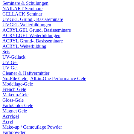
Seminare & Schulungen
NAILART Seminare
GELLACK Seminar
UVGEL Grund-, Basisseminare
UVGEL Weiterbildungen
ACRYLGEL Grund, Basisseminare
ACRYLGEL Weiterbildungen
ACRYL Grund-, Basisseminare
ACRYL Weiterbildung
Sets
UV-Gellack
UV-Gel
UV Gel
Cleaner & Haftvermittler
No-File Gele | All-in-One Performance Gele
Modellage-Gele
French-Gele
Makeup-Gele
Gloss-Gele
Farb/Color Gele
Magnet Gele
Acrylgel
Acryl
Make-up / Camouflage Powder
Farbpowder